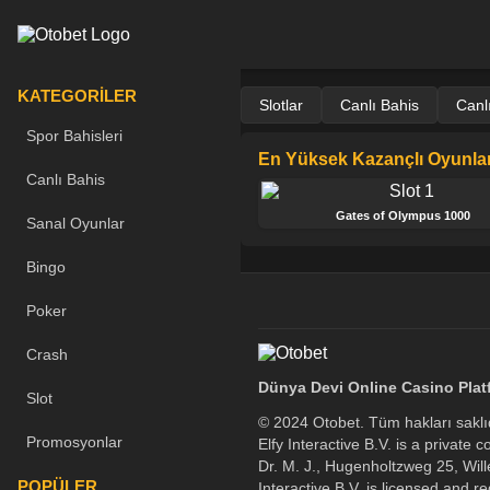
KATEGORILER
Slotlar
Canlı Bahis
Canl
Spor Bahisleri
En Yüksek Kazançlı Oyunla
Canlı Bahis
Gates of Olympus 1000
Sanal Oyunlar
Bingo
Poker
Crash
Dünya Devi Online Casino Pla
Slot
© 2024 Otobet. Tüm hakları saklıd
Promosyonlar
Elfy Interactive B.V. is a private
Dr. M. J., Hugenholtzweg 25, Wil
POPÜLER
Interactive B.V. is licensed and 